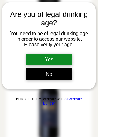
Are you of legal drinking
age?
You need to be of legal drinking age
in order to access our website.
Please verify your age.
Tenuta l’ Impostino : Lupo Nero 2016
IGP
Yes
No
Build a FREE AI website with
AI Website
Builder